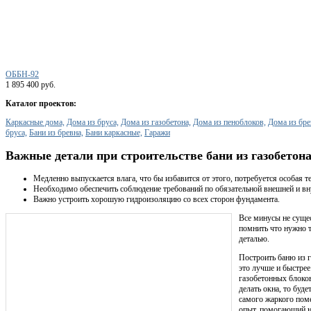
ОББН-92
1 895 400 руб.
Каталог проектов:
Каркасные дома,
Дома из бруса,
Дома из газобетона,
Дома из пеноблоков,
Дома из бре
бруса,
Бани из бревна,
Бани каркасные,
Гаражи
Важные детали при строительстве бани из газобетон
Медленно выпускается влага, что бы избавится от этого, потребуется особая т
Необходимо обеспечить соблюдение требований по обязательной внешней и вн
Важно устроить хорошую гидроизоляцию со всех сторон фундамента.
Все минусы не суще
помнить что нужно т
деталью.
Построить баню из 
это лучше и быстрее
газобетонных блоков
делать окна, то буде
самого жаркого пом
опыт, помогающий н