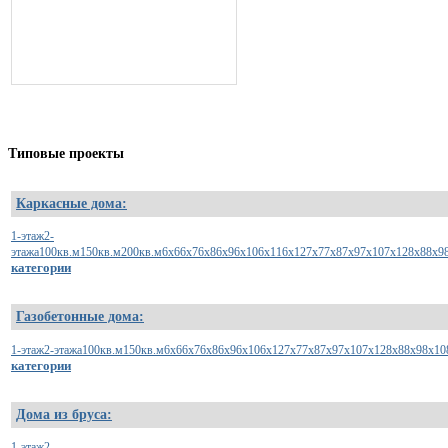
Типовые
проекты
Каркасные дома:
1-этаж
2-
этажа
100кв.м
150кв.м
200кв.м
6х6
6х7
6х8
6х9
6х10
6х11
6х12
7х7
7х8
7х9
7х10
7х12
8х8
8х9
категории
Газобетонные дома:
1-этаж
2-этажа
100кв.м
150кв.м
6x6
6x7
6x8
6x9
6x10
6x12
7x7
7x8
7x9
7x10
7x12
8x8
8x9
8x10
категории
Дома из бруса:
1-этаж
2-