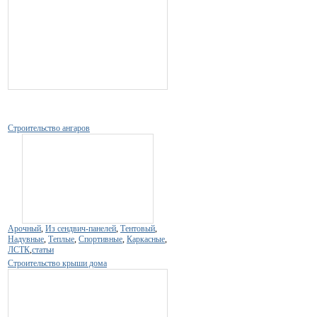
Строительство ангаров
Арочный
,
Из сендвич-панелей
,
Тентовый
,
Надувные
,
Теплые
,
Спортивные
,
Каркасные
,
ЛСТК
,
статьи
Строительство крыши дома