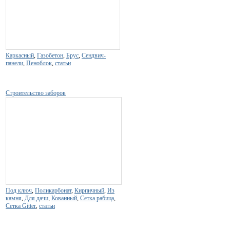
Каркасный
,
Газобетон
,
Брус
,
Сендвич-
панели
,
Пеноблок
,
статьи
Строительство заборов
Под ключ
,
Поликарбонат
,
Кирпичный
,
Из
камня
,
Для дачи
,
Кованный
,
Сетка рабица
,
Сетка Gitter
,
статьи