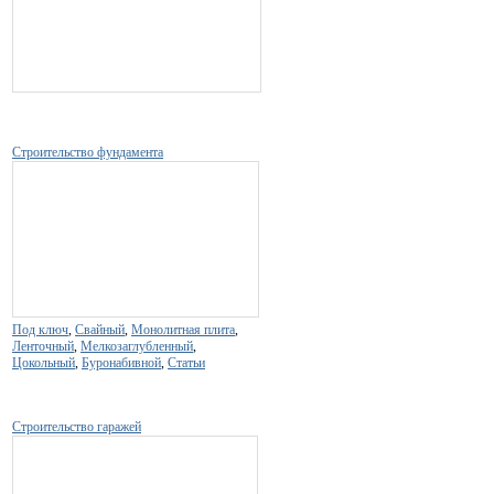
Строительство фундамента
Под ключ
,
Свайный
,
Монолитная плита
,
Ленточный
,
Мелкозаглубленный
,
Цокольный
,
Буронабивной
,
Статьи
Строительство гаражей