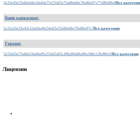
Все категор
3x3
3x4
3x5
3x6
4x4
4x5
4x6
4x7
5x5
5x6
5x7
5x8
6x6
6x7
6x8
6x9
7x7
7x8
8x8
9x9
Бани каркасные:
Все категории
2x3
2x4
3x3
3x4
3x5
3x6
4x4
4x5
4x6
5x5
5x6
6x6
6x7
6x8
6x9
7x7
Гаражи:
Все категории
3x5
3x6
3x7
3x8
4x5
4x6
4x8
5x5
5x6
5x8
5x10
6x6
6x8
6x9
6x10
6x12
8x8
8x10
Лицензии