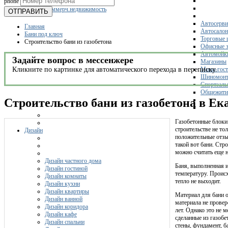
phone
Склады
Коммерч.недвижимость
ОТПРАВИТЬ
Автосерви
Главная
Автосало
Бани под ключ
Торговые 
Строительство бани из газобетона
Офисные з
Автомойк
Задайте вопрос в мессенжере
Магазины
Кликните по картинке для автоматического перехода в переписку.
Мини-гос
Шиномонт
Спортзал
Общежити
Строительство бани из газобетона в Ек
Газобетонные блоки
строительстве не то
Дизайн
положительные отзыв
такой вот бани. Стро
можно считать еще н
Дизайн частного дома
Баня, выполненная 
Дизайн гостиной
температуру. Происх
Дизайн комнаты
тепло не выходит.
Дизайн кухни
Дизайн квартиры
Материал для бани о
Дизайн ванной
материала не провер
Дизайн коридора
лет. Однако это не 
Дизайн кафе
сделанные из газоб
Дизайн спальни
стены, фундамент, б