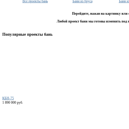
Все проекты бань
Бани из бруса
Бани и
Перейдите, нажав на картинку или 
Любой проект бани мы готовы изменить под 
Популярные проекты бань
КБН-75
1 890 000 руб.