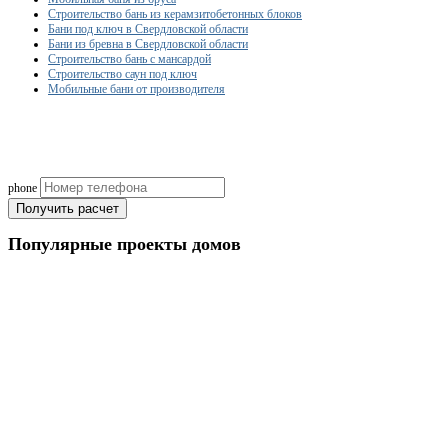
Строительство бань из керамзитобетонных блоков
Бани под ключ в Свердловской области
Бани из бревна в Свердловской области
Строительство бань с мансардой
Строительство саун под ключ
Мобильные бани от производителя
Рассчитаем смету исходя из вашего б
(подберем оптимальные м
phone
Получить расчет
Популярные
проекты домов