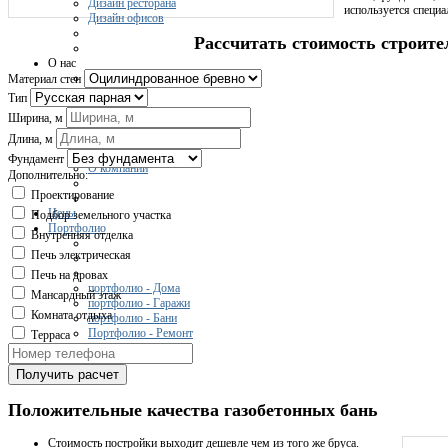
Дизайн ресторана
используется специа
Дизайн офисов
Рассчитать стоимость строите
О нас
Материал стен
Тип
Ширина, м
Отзывы
Сертификаты
Длина, м
Вакансии
Фундамент
О компании
Дополнительно:
Проектирование
Цены
Подбор земельного участка
Портфолио
Внутренняя отделка
Печь электрическая
Печь на дровах
портфолио - Дома
Мансардный этаж
портфолио - Гаражи
Комната отдыха
портфолио - Бани
Портфолио - Ремонт
Терраса
Получить расчет
Контакты
Положительные качества газобетонных бань
Стоимость постройки выходит дешевле чем из того же бруса.