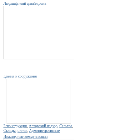
Ландшафтный дизайн дома
Здания и сооружения
Реконструкция
,
Авторский надзор
,
Сельхоз
,
Склады
,
статьи
,
Административные
Инженерные коммуникации