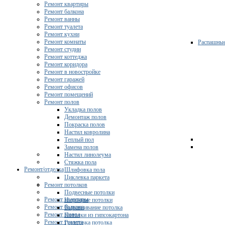
Ремонт квартиры
Ремонт балкона
Ремонт ванны
Ремонт туалета
Ремонт кухни
Ремонт комнаты
Распашны
Ремонт студии
Ремонт коттеджа
Ремонт коридора
Ремонт в новостройке
Ремонт гаражей
Ремонт офисов
Ремонт помещений
Ремонт полов
Укладка полов
Демонтаж полов
Покраска полов
Настил ковролина
Теплый пол
Замена полов
Настил линолеума
Стяжка пола
Ремонт/отделка
Шлифовка пола
Циклевка паркета
Ремонт потолков
Подвесные потолки
Ремонт квартиры
Натяжные потолки
Ремонт балкона
Выравнивание потолка
Ремонт ванны
Потолки из гипсокартона
Ремонт туалета
Грунтовка потолка