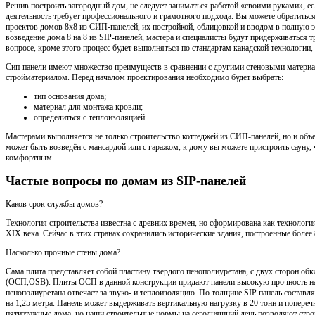
Решив построить загородный дом, не следует заниматься работой «своими руками», если
деятельность требует профессионального и грамотного подхода. Вы можете обратитьс
проектов домов 8x8 из СИП-панелей, их постройкой, облицовкой и вводом в полную
возведение дома 8 на 8 из SIP-панелей, мастера и специалисты будут придерживаться
вопросе, кроме этого процесс будет выполняться по стандартам канадской технологии,
Сип-панели имеют множество преимуществ в сравнении с другими стеновыми материа
стройматериалом. Перед началом проектирования необходимо будет выбрать:
тип основания дома;
материал для монтажа кровли;
определиться с теплоизоляцией.
Мастерами выполняется не только строительство коттеджей из СИП-панелей, но и объе
может быть возведён с мансардой или с гаражом, к дому вы можете пристроить сауну,
комфортным.
Частые вопросы по домам из SIP-панелей
Каков срок службы домов?
Технология строительства известна с древних времен, но сформирована как технологи
XIX века. Сейчас в этих странах сохранились исторические здания, построенные более 
Насколько прочные стены дома?
Сама плита представляет собой пластину твердого пенополиуретана, с двух сторон о
(ОСП,OSB). Плиты ОСП в данной конструкции придают панели высокую прочность на
пенополиуретана отвечает за звуко- и теплоизоляцию. По толщине SIP панель составл
на 1,25 метра. Панель может выдерживать вертикальную нагрузку в 20 тонн и попереч
пятиэтажные дома, но наши строительные нормы на сегодняшний день позволяют стро