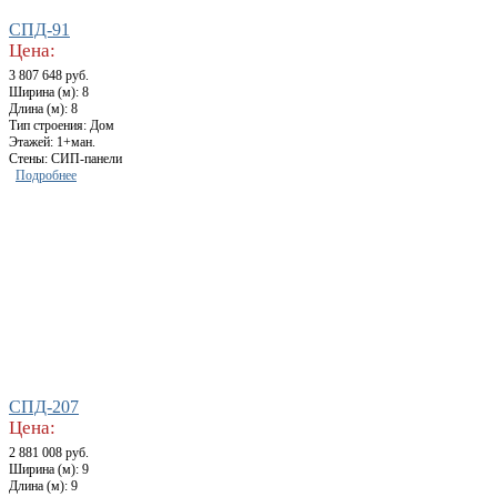
СПД-91
Цена:
3 807 648 руб.
Ширина (м): 8
Длина (м): 8
Тип строения: Дом
Этажей: 1+ман.
Стены: СИП-панели
Подробнее
СПД-207
Цена:
2 881 008 руб.
Ширина (м): 9
Длина (м): 9