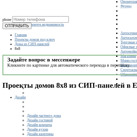
Овощехра
Фермы
Получите 
phone
Склады
Коммерч.недвижимость
ОТПРАВИТЬ
Автосерви
Главная
Автосало
Проекты домов под ключ
Торговые 
Дома из СИП-панелей
Офисные з
8x8
Автомойк
Магазины
Задайте вопрос в мессенжере
Мини-гос
Кликните по картинке для автоматического перехода в переписку.
Шиномонт
Спортзал
Общежити
Проекты домов 8x8 из СИП-панелей в 
Дизайн
Дизайн частного дома
Дизайн гостиной
Дизайн комнаты
Дизайн кухни
Дизайн квартиры