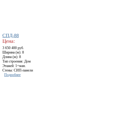
СПД-88
Цена:
3 650 400 руб.
Ширина (м): 8
Длина (м): 8
Тип строения: Дом
Этажей: 1+ман.
Стены: СИП-панели
Подробнее