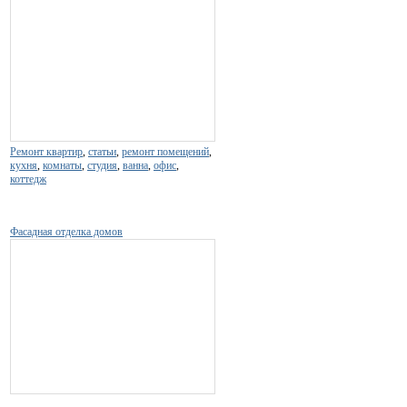
Ремонт квартир
,
статьи
,
ремонт помещений
,
кухня
,
комнаты
,
студия
,
ванна
,
офис
,
коттедж
Фасадная отделка домов