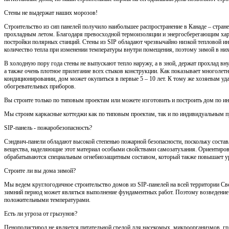
Стены не выдержат наших морозов!
Строительство из сип панелей получило наибольшее распространение в Канаде – стра
прохладным летом. Благодаря превосходной термоизоляции и энергосберегающим хар
постройки полярных станций. Стены из SIP обладают чрезвычайно низкой тепловой и
количество тепла при изменении температуры внутри помещения, поэтому зимой в них 
В холодную пору года стены не выпускают тепло наружу, а в зной, держат прохлад вн
а также очень плотное прилегание всех стыков конструкции. Как показывает многолетн
кондиционировании, дом может окупиться в первые 5 – 10 лет. К тому же хозяевам уд
обогревательных приборов.
Вы строите только по типовым проектам или можете изготовить и построить дом по и
Мы строим каркасные коттеджи как по типовым проектам, так и по индивидуальным п
SIP-панель - пожаробезопасность?
Сэндвич-панели обладают высокой степенью пожарной безопасности, поскольку сост
вещества, наделяющие этот материал особыми свойствами самозатухания. Ориентир
обрабатываются специальным огнебиозащитным составом, который также повышает ур
Строите ли вы дома зимой?
Мы ведем круглогодичное строительство домов из SIP-панелей на всей территории С
зимний период может являться выполнение фундаментных работ. Поэтому возведение 
положительными температурами.
Есть ли угроза от грызунов?
Пенополистирол не является питательной средой для насекомых, микроорганизмов, гр