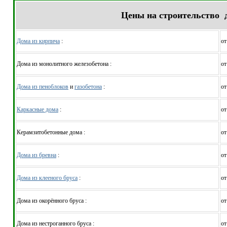
Цены на строительство 
Дома из кирпича
:
от
Дома из монолитного железобетона :
от
Дома из пеноблоков
и
газобетона
:
от
Каркасные дома
:
от
Керамзитобетонные дома :
от
Дома из бревна
:
от
Дома из клееного бруса
:
от
Дома из окорённого бруса :
от
Дома из нестроганного бруса :
от