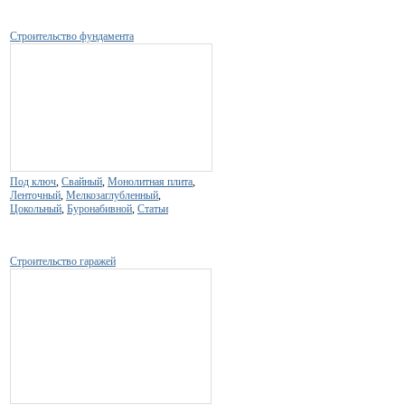
Строительство фундамента
Под ключ
,
Свайный
,
Монолитная плита
,
Ленточный
,
Мелкозаглубленный
,
Цокольный
,
Буронабивной
,
Статьи
Строительство гаражей