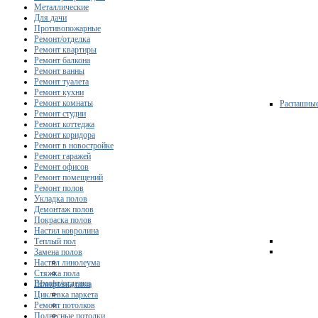
Металлические
Для дачи
Противопожарные
Ремонт/отделка
Ремонт квартиры
Ремонт балкона
Ремонт ванны
Ремонт туалета
Ремонт кухни
Ремонт комнаты
Распашны
Ремонт студии
Ремонт коттеджа
Ремонт коридора
Ремонт в новостройке
Ремонт гаражей
Ремонт офисов
Ремонт помещений
Ремонт полов
Укладка полов
Демонтаж полов
Покраска полов
Настил ковролина
Теплый пол
Замена полов
Настил линолеума
Стяжка пола
Ремонт/отделка
Шлифовка пола
Циклевка паркета
Ремонт потолков
Подвесные потолки