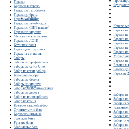
Проектиро
Гаражи
Фундамент
Каркасные гаражи
Гаражи из газобетона
Гаражи из бруса
Гаражи
Гаражи из бревна
Гаражи из пеноблоков
Каркасные
Гаражи из СИП-панелей
Гаражи из 
Гаражи из кирпича
Гаражи из
Металлические гаражи
Гаражи из
Гаражи из ЛСТК
Гаражи из
Бетонные полы
Гаражи из
Гаражи для грузовых
Гаражи из
Гараж на 2 машины
Металличе
Заборы
Гаражи и
Заборы из профнастила
Бетонные 
Заборы из сетки Gitter
Гаражи дл
Забор из сетки рабица
Гараж на 
Кованные заборы
Заборы из бетона
Заборы из кирпича
Заборы
Забор из метал.штакетника
Заборы из дерева
Заборы из
Забор из поликарбоната
Заборы из 
Забор из камня
Забор из с
Кованно-сварной забор
Кованные 
Строительство бань
Заборы из
Каркасно-щитовые
Заборы из
Турецкие бани
Забор из 
Русские бани
Заборы из
Мобильные бани