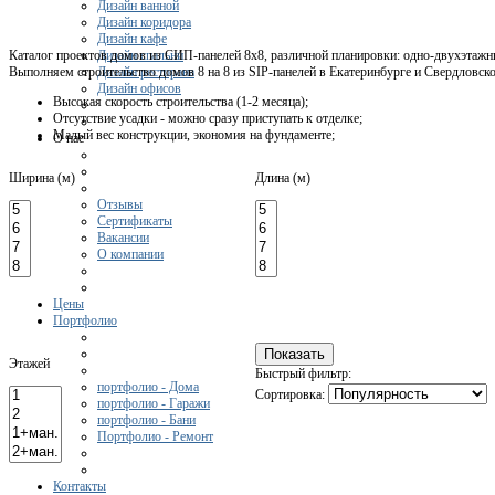
Дизайн ванной
Дизайн коридора
Дизайн кафе
Дизайн спальни
Каталог проектов домов из СИП-панелей 8х8, различной планировки: одно-двухэтажные
Дизайн ресторана
Выполняем строительство домов 8 на 8 из SIP-панелей в Екатеринбурге и Свердловск
Дизайн офисов
Высокая скорость строительства (1-2 месяца);
Отсутствие усадки - можно сразу приступать к отделке;
Малый вес конструкции, экономия на фундаменте;
О нас
Ширина (м)
Длина (м)
Отзывы
Сертификаты
Вакансии
О компании
Цены
Портфолио
Этажей
Быстрый фильтр:
портфолио - Дома
Сортировка:
портфолио - Гаражи
портфолио - Бани
Портфолио - Ремонт
Контакты