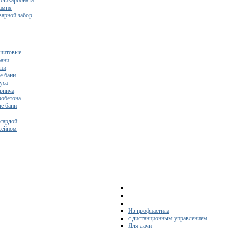
поликарбоната
камня
варной забор
щитовые
бани
ани
е бани
уса
ирпича
зобетона
е бани
нсардой
ссейном
Из профнастила
с дистанционным управлением
Для дачи