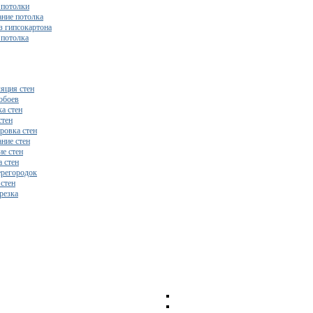
потолки
ние потолка
з гипсокартона
 потолка
яция стен
обоев
а стен
стен
ровка стен
ние стен
е стен
 стен
регородок
 стен
резка