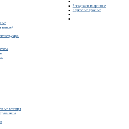
Бескаркасных арочные
Каркасные арочные
нные
ч-панелей
оконструкций
стила
ые
ые
нные теплицы
ехранилища
и
ки