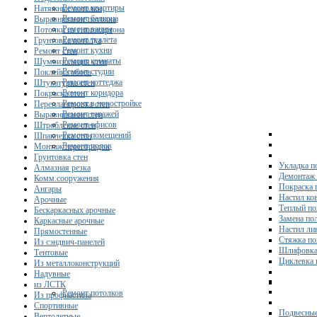
Ремонт квартиры
Натяжные потолки
Ремонт балкона
Выравнивание потолка
Ремонт ванны
Потолки из гипсокартона
Ремонт туалета
Грунтовка потолка
Ремонт кухни
Ремонт стен
Ремонт комнаты
Шумоизоляция стен
Ремонт студии
Поклейка обоев
Ремонт коттеджа
Штукатурка стен
Ремонт коридора
Покраска стен
Ремонт в новостройке
Перепланировка стен
Ремонт гаражей
Выравнивание стен
Ремонт офисов
Штробление стен
Ремонт помещений
Шпаклевка стен
Ремонт полов
Монтаж перегородок
Грунтовка стен
Укладка п
Алмазная резка
Демонтаж 
Комм.сооружения
Покраска 
Ангары
Настил ко
Арочные
Теплый по
Бескаркасных арочные
Замена по
Каркасные арочные
Настил ли
Прямостенные
Стяжка по
Из сэндвич-панелей
Шлифовка
Тентовые
Циклевка 
Из металлоконструкций
Надувные
из ЛСТК
Ремонт потолков
Из профнастила
Спортивные
Подвесные
Вертолетные