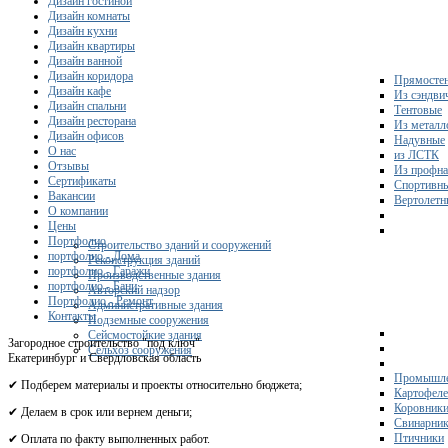
Дизайн гостиной
Дизайн комнаты
Дизайн кухни
Дизайн квартиры
Дизайн ванной
Дизайн коридора
Прямосте
Дизайн кафе
Из сэндви
Дизайн спальни
Тентовые
Дизайн ресторана
Из металл
Дизайн офисов
Надувные
О нас
из ЛСТК
Отзывы
Из профна
Сертификаты
Спортивн
Вакансии
Вертолетн
О компании
Цены
Портфолио
Строительство зданий и сооружений
портфолио - Дома
Реконструкция зданий
портфолио - Гаражи
Производственные здания
портфолио - Бани
Авторский надзор
Портфолио - Ремонт
Административные здания
Контакты
Подземные сооружения
Сейсмостойкие здания
Загородное строительство "под ключ"
Сельхоз сооружения
Екатеринбург и Свердловская область
Промышле
✔ Подберем материалы и проекты относительно бюджета;
Картофел
Коровник
✔ Делаем в срок или вернем деньги;
Свинарни
Птичники
✔ Оплата по факту выполненных работ.