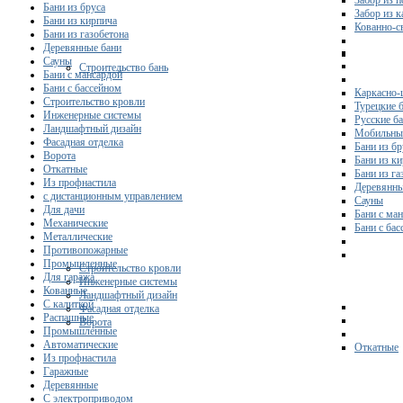
Забор из 
Бани из бруса
Забор из 
Бани из кирпича
Кованно-с
Бани из газобетона
Деревянные бани
Сауны
Строительство бань
Бани с мансардой
Бани с бассейном
Каркасно-
Строительство кровли
Турецкие 
Инженерные системы
Русские б
Ландшафтный дизайн
Мобильны
Фасадная отделка
Бани из бр
Ворота
Бани из к
Откатные
Бани из га
Из профнастила
Деревянны
с дистанционным управлением
Сауны
Для дачи
Бани с ма
Механические
Бани с ба
Металлические
Противопожарные
Промышленные
Строительство кровли
Для гаража
Инженерные системы
Кованные
Ландшафтный дизайн
С калиткой
Фасадная отделка
Распашные
Ворота
Промышленные
Автоматические
Откатные
Из профнастила
Гаражные
Деревянные
С электроприводом